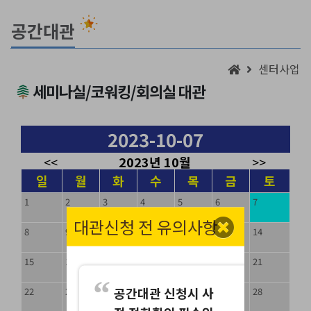
공간대관
센터사업
세미나실/코워킹/회의실 대관
2023-10-07
<<
2023년 10월
>>
일
월
화
수
목
금
토
1
2
3
4
5
6
7
대관신청 전 유의사항
8
9
10
11
12
13
14
15
16
17
18
19
20
21
공간대관 신청시 사
22
23
24
25
26
27
28