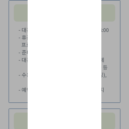
대관 안내
- 대관가능시간: 평일(월~금) 09:00~18:00
- 휴관일(법정공휴일) 및 구청 행사 및
프로그램 진행 시 대관 제한
- 준비 및 뒷정리 시간 포함
- 대관신청대상: 송파구 관내 사회적경제
조직, 사회적경제 관련 행사 등
- 수용인원: 15명 내외(세미나실/코워킹),
4명 내외(회의실)
- 예약마감시한: 사용일 1일 전 18시까지
대관시 유의사항