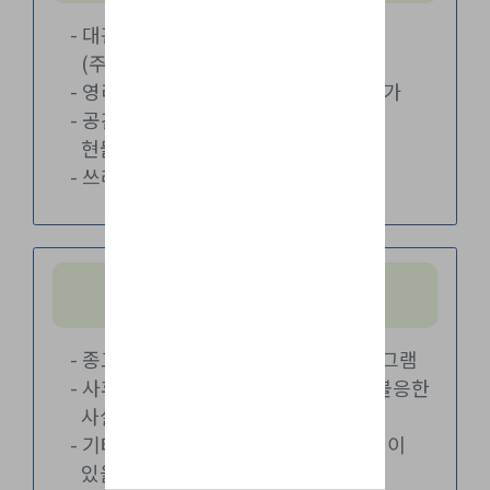
- 대관 시설 사용 시 주차불가
(주차장이 협소함)
- 영리목적의 수익 사업의 경우 대관 불가
- 공간의 훼손 및 비품 분실 및 파손시
현물배상 원칙
- 쓰레기, 분리수거 등 뒷정리 철저
사용제한 및 취소
- 종교, 정치, 상업적 목적의 행사, 프로그램
- 사후처리가 미흡하거나 원상복구에 불응한
사실이 있는 경우
- 기타 구청 자체 행사 및 프로그램 일정이
있을 때