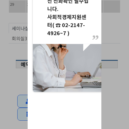
전 전화확인 필수입
29
30
31
니다.
사회적경제지원센
터( ☎ 02-2147-
세미나실
코워킹
회의실1
회의실2
4926~7 )
회의실3
■ 승인된 대관 예약
예약시간
예약단체/기관
예약하기
예약확인