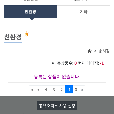
친환경
기타
친환경
송사장
총상품수:
0
현재 페이지:
-1
등록된 상품이 없습니다.
맨처음 페이지
이전5페이지
다음5페이지
«
«
-4
-3
-2
-1
0
»
공유오피스 사용 신청