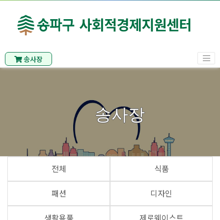
송사장
송사장
전체
식품
패션
디자인
생활용품
제로웨이스트